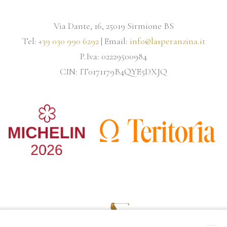
Via Dante, 16, 25019 Sirmione BS
Tel:
+39 030 990 6292
| Email:
info@lasperanzina.it
P.Iva: 02229500984
CIN: IT0171179B4QYE5DXJQ