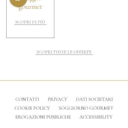
long stay
minute
gourmet
gourmet
anticipo
anticipo
SCOPRI DI PIÙ
SCOPRI DI PIÙ
SCOPRI DI PIÙ
SCOPRI DI PIÙ
SCOPRI DI PIÙ
SCOPRI DI PIÙ
SCOPRI TUTTE LE OFFERTE
CONTATTI
PRIVACY
DATI SOCIETARI
COOKIE POLICY
SOGGIORNO GOURMET
EROGAZIONI PUBBLICHE
ACCESSIBILITY